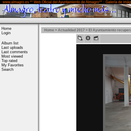
www.almagro.es ** Web Oficial del Ayuntamiento de Almagro** :: Galería de imá
Home
Home
>
Actualidad 2017
>
El Ayuntamiento recupera
Login
Album list
Last uploads
Last comments
Most viewed
Top rated
My Favorites
Search