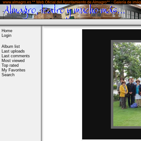
www.almagro.es ** Web Oficial del Ayuntamiento de Almagro** :: Galería de imá
Home
Login
Album list
Last uploads
Last comments
Most viewed
Top rated
My Favorites
Search