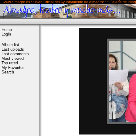
www.almagro.es ** Web Oficial del Ayuntamiento de Almagro** :: Galería de imá
Home
Login
Album list
Last uploads
Last comments
Most viewed
Top rated
My Favorites
Search