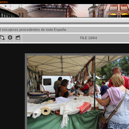
genes
00 encajeras procedentes de toda España
FILE 18/64