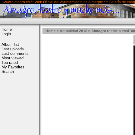
www.almagro.es ** Web Oficial del Ayuntamiento de Almagro** :: Galería de imá
Home
Home
>
Actualidad 2018
>
Almagro recibe a casi 3
Login
Album list
Last uploads
Last comments
Most viewed
Top rated
My Favorites
Search