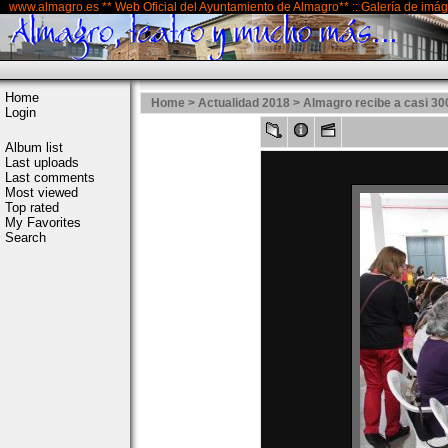
www.almagro.es ** Web Oficial del Ayuntamiento de Almagro** :: Galería de imá
Home
Home
>
Actualidad 2018
>
Almagro recibe a casi 3
Login
Album list
Last uploads
Last comments
Most viewed
Top rated
My Favorites
Search