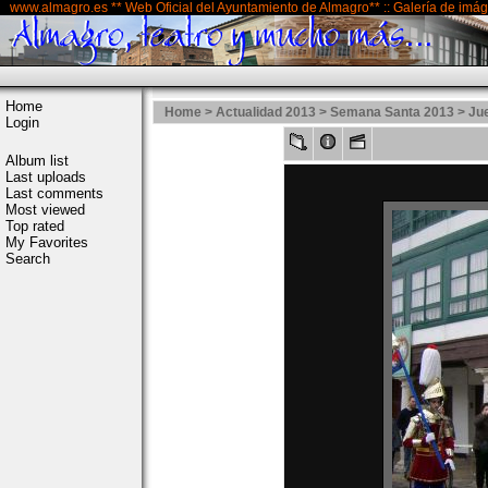
www.almagro.es ** Web Oficial del Ayuntamiento de Almagro** :: Galería de imá
Home
Home
>
Actualidad 2013
>
Semana Santa 2013
>
Ju
Login
Album list
Last uploads
Last comments
Most viewed
Top rated
My Favorites
Search