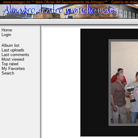
www.almagro.es ** Web Oficial del Ayuntamiento de Almagro** :: Galería de imá
Home
Login
Album list
Last uploads
Last comments
Most viewed
Top rated
My Favorites
Search