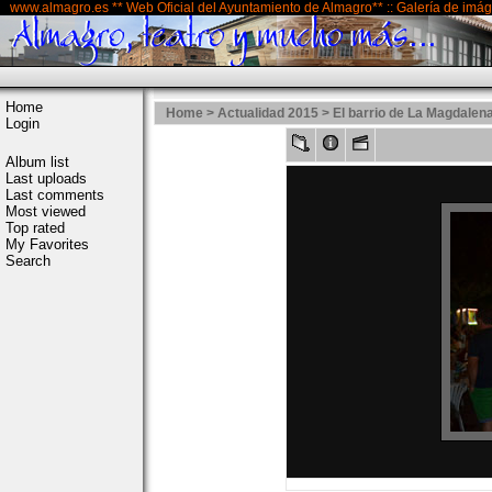
www.almagro.es ** Web Oficial del Ayuntamiento de Almagro** :: Galería de imá
Home
Home
>
Actualidad 2015
>
El barrio de La Magdalena
Login
Album list
Last uploads
Last comments
Most viewed
Top rated
My Favorites
Search