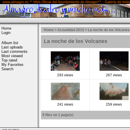
www.almagro.es ** Web Oficial del Ayuntamiento de Almagro** :: Galería de imá
Home
Home
>
Actualidad 2015
>
La noche de los Volcanes
Login
La noche de los Volcanes
Album list
Last uploads
Last comments
Most viewed
Top rated
My Favorites
Search
293 views
267 views
241 views
259 views
9 files on 1 page(s)