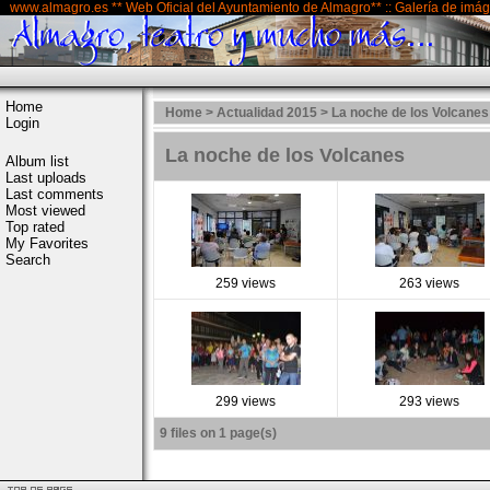
www.almagro.es ** Web Oficial del Ayuntamiento de Almagro** :: Galería de imá
Home
Home
>
Actualidad 2015
>
La noche de los Volcanes
Login
La noche de los Volcanes
Album list
Last uploads
Last comments
Most viewed
Top rated
My Favorites
Search
259 views
263 views
299 views
293 views
9 files on 1 page(s)