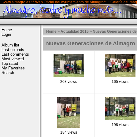
www.almagro.es ** Web Oficial del Ayuntamiento de Almagro** :: Galería de imá
Home
Home
>
Actualidad 2015
>
Nuevas Generaciones de A
Login
Nuevas Generaciones de Almagro re
Album list
Last uploads
Last comments
Most viewed
Top rated
My Favorites
Search
203 views
165 views
198 views
184 views