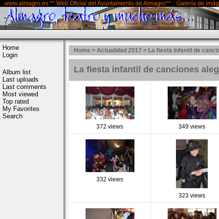
www.almagro.es ** Web Oficial del Ayuntamiento de Almagro** :: Galería de imá
Home
Home
>
Actualidad 2017
>
La fiesta infantil de canc
Login
La fiesta infantil de canciones ale
Album list
Last uploads
Last comments
Most viewed
Top rated
My Favorites
Search
372 views
349 views
332 views
323 views