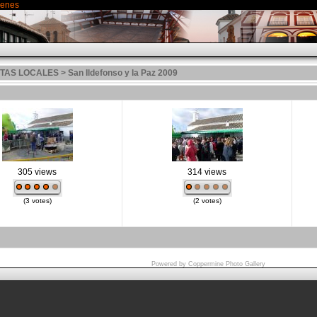
genes
ESTAS LOCALES
>
San Ildefonso y la Paz 2009
305 views
314 views
(3 votes)
(2 votes)
Powered by
Coppermine Photo Gallery