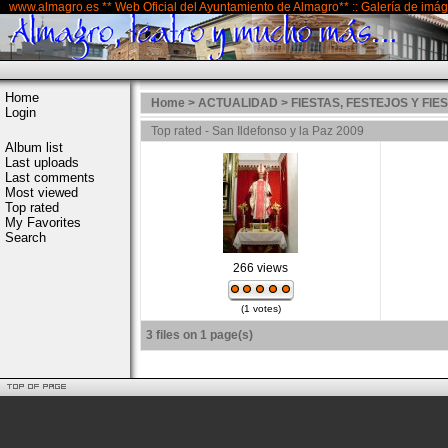
www.almagro.es ** Web Oficial del Ayuntamiento de Almagro** :: Galería de imá
Home
Home
>
ACTUALIDAD
>
FIESTAS, FESTEJOS Y FI
Login
Top rated - San Ildefonso y la Paz 2009
Album list
Last uploads
Last comments
Most viewed
Top rated
My Favorites
Search
266 views
(1 votes)
3 files on 1 page(s)