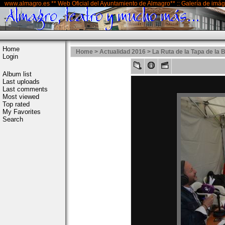
www.almagro.es ** Web Oficial del Ayuntamiento de Almagro** :: Galería de imá
Home
Home
>
Actualidad 2016
>
La Ruta de la Tapa de la
Login
Album list
Last uploads
Last comments
Most viewed
Top rated
My Favorites
Search