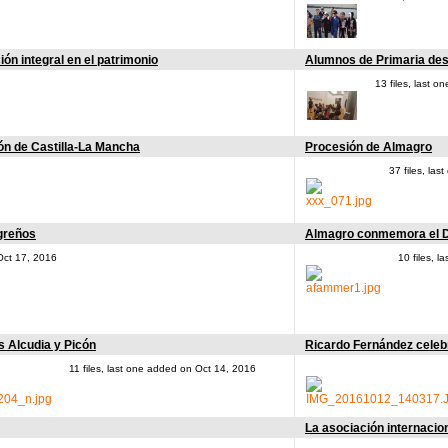
ón integral en el patrimonio
Alumnos de Primaria des
13 files, last 
ón de Castilla-La Mancha
Procesión de Almagro
37 files, la
agreños
Almagro conmemora el Dí
 Oct 17, 2016
10 files, 
s Alcudia y Picón
Ricardo Fernández celebr
11 files, last one added on Oct 14, 2016
La asociación internacion