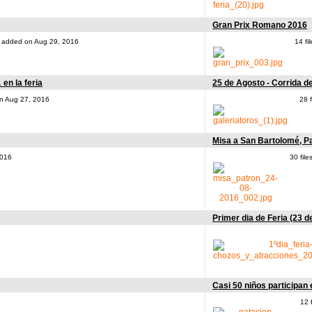
Gran Prix Romano 2016
ne added on Aug 29, 2016
14 fi
en la feria
25 de Agosto - Corrida d
on Aug 27, 2016
28 
Misa a San Bartolomé, P
2016
30 fil
Primer dia de Feria (23 d
Casi 50 niños participan
12 