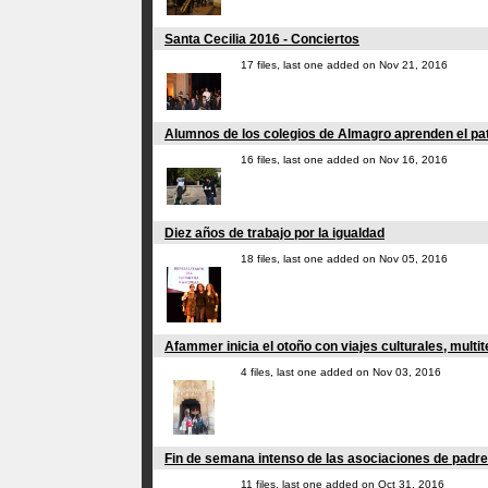
Santa Cecilia 2016 - Conciertos
17 files, last one added on Nov 21, 2016
Alumnos de los colegios de Almagro aprenden el pat
16 files, last one added on Nov 16, 2016
Diez años de trabajo por la igualdad
18 files, last one added on Nov 05, 2016
Afammer inicia el otoño con viajes culturales, multit
4 files, last one added on Nov 03, 2016
Fin de semana intenso de las asociaciones de padre
11 files, last one added on Oct 31, 2016