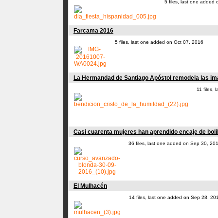
5 files, last one added
Farcama 2016
5 files, last one added on Oct 07, 2016
La Hermandad de Santiago Apóstol remodela las imá
11 files,
Casi cuarenta mujeres han aprendido encaje de bolil
36 files, last one added on Sep 30, 20
El Mulhacén
14 files, last one added on Sep 28, 20