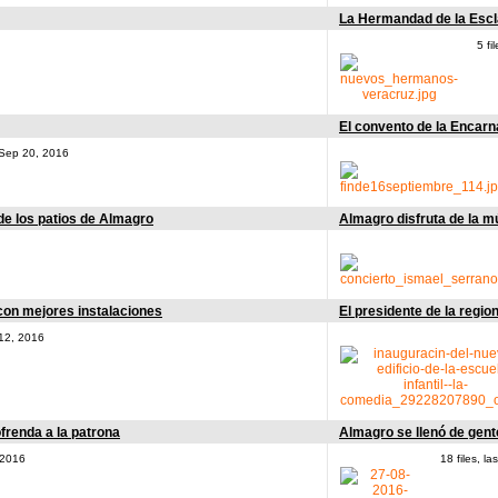
La Hermandad de la Escla
5 fi
El convento de la Encarn
 Sep 20, 2016
de los patios de Almagro
Almagro disfruta de la m
con mejores instalaciones
El presidente de la regi
 12, 2016
ofrenda a la patrona
Almagro se llenó de gent
 2016
18 files, 