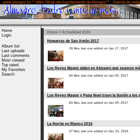
www.almagro.es ** Web Oficial del Ayuntamiento de Almagro** :: Galería de imá
Home
Home
>
Actualidad 2016
Login
Hogueras de San Antón 2017
Album list
29 files, last one added on Jan 17, 2017
Last uploads
Last comments
Most viewed
Top rated
Los Reyes Magos piden en Almagro que seamos más
My Favorites
Search
64 files, last one added on Jan 05, 2017
Los Reyes Magos y Papa Noel traen la ilusión a los
83 files, last one added on Jan 05, 2017
La Noche en Blanco 2016
37 files, last one added on Dec 31, 2016