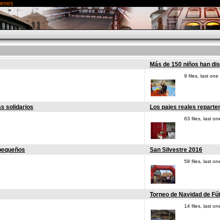
genes
Más de 150 niños han dis
9 files, last o
 solidarios
Los pajes reales reparte
63 files, last 
 pequeños
San Silvestre 2016
58 files, last 
Torneo de Navidad de Fút
14 files, last 