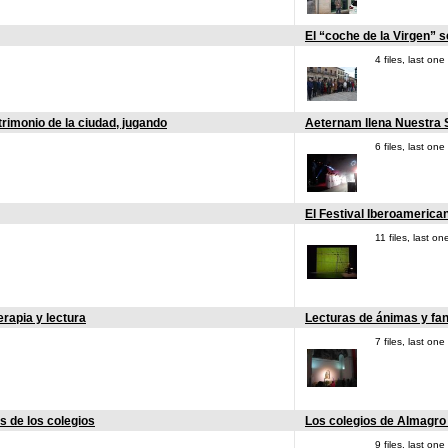
El “coche de la Virgen” s
4 files, last o
rimonio de la ciudad, jugando
Aeternam llena Nuestra S
6 files, last o
El Festival Iberoameric
11 files, last 
erapia y lectura
Lecturas de ánimas y fan
7 files, last o
s de los colegios
Los colegios de Almagro
9 files, last o