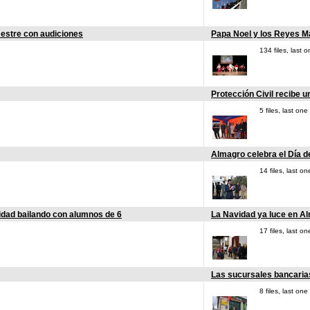
mestre con audiciones
Papa Noel y los Reyes Ma
134 files, last
Protección Civil recibe 
5 files, last o
Almagro celebra el Día d
14 files, last 
idad bailando con alumnos de 6
La Navidad ya luce en A
17 files, last 
Las sucursales bancaria
8 files, last o