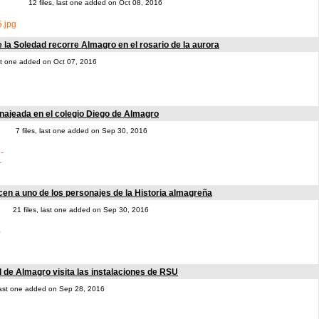
12 files, last one added on Oct 08, 2016
 la Soledad recorre Almagro en el rosario de la aurora
ast one added on Oct 07, 2016
jeada en el colegio Diego de Almagro
7 files, last one added on Sep 30, 2016
cen a uno de los personajes de la Historia almagreña
21 files, last one added on Sep 30, 2016
 de Almagro visita las instalaciones de RSU
 last one added on Sep 28, 2016