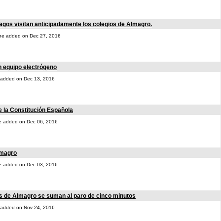
gos visitan anticipadamente los colegios de Almagro.
 one added on Dec 27, 2016
un equipo electrógeno
ne added on Dec 13, 2016
e la Constitución Española
one added on Dec 06, 2016
lmagro
one added on Dec 03, 2016
s de Almagro se suman al paro de cinco minutos
ne added on Nov 24, 2016