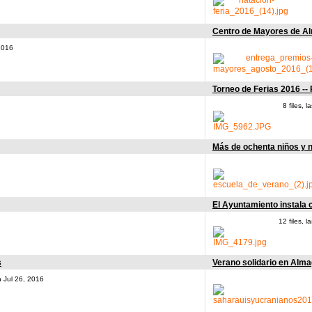
Centro de Mayores de A
2016
Torneo de Ferias 2016 --
8 files,
Más de ochenta niños y n
El Ayuntamiento instala 
12 files, 
s
Verano solidario en Alm
n Jul 26, 2016