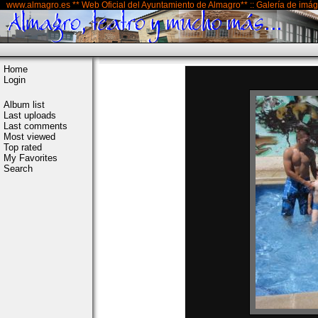
www.almagro.es ** Web Oficial del Ayuntamiento de Almagro** :: Galería de imá
Home
Login
Album list
Last uploads
Last comments
Most viewed
Top rated
My Favorites
Search