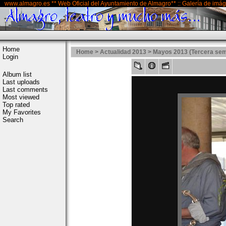
www.almagro.es ** Web Oficial del Ayuntamiento de Almagro** :: Galería de imá
Home
Home
>
Actualidad 2013
>
Mayos 2013 (Tercera se
Login
Album list
Last uploads
Last comments
Most viewed
Top rated
My Favorites
Search