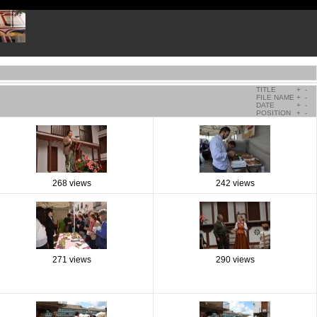
TITLE
+
-
FILE NAME
+
-
DATE
+
-
POSITION
+
-
268 views
242 views
271 views
290 views