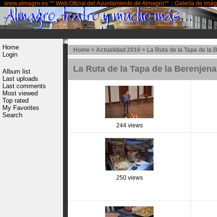
www.almagro.es ** Web Oficial del Ayuntamiento de Almagro** :: Galería de imá
Home
Home
>
Actualidad 2016
>
La Ruta de la Tapa de la
Login
La Ruta de la Tapa de la Berenje
Album list
Last uploads
Last comments
Most viewed
Top rated
My Favorites
Search
244 views
250 views