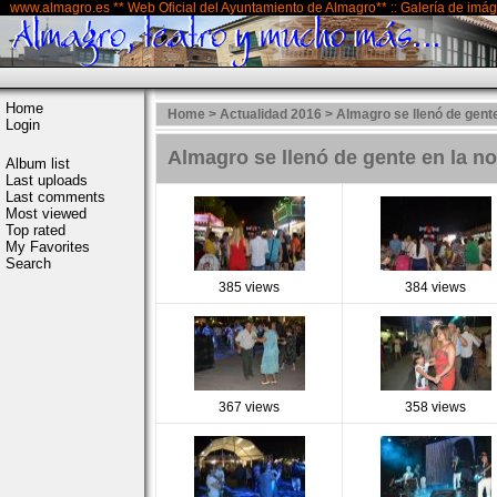
www.almagro.es ** Web Oficial del Ayuntamiento de Almagro** :: Galería de imá
Home
Home
>
Actualidad 2016
>
Almagro se llenó de gente
Login
Almagro se llenó de gente en la no
Album list
Last uploads
Last comments
Most viewed
Top rated
My Favorites
Search
385 views
384 views
367 views
358 views