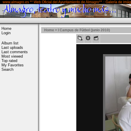
www.almagro.es ** Web Oficial del Ayuntamiento de Almagro** :: Galería de imá
Home
Home
>
I Campus de Fútbol (junio 2010)
Login
Album list
Last uploads
Last comments
Most viewed
Top rated
My Favorites
Search