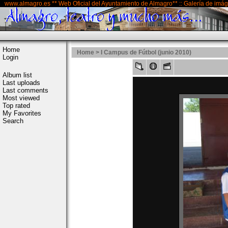
www.almagro.es ** Web Oficial del Ayuntamiento de Almagro** :: Galería de imá
Home
Home
>
I Campus de Fútbol (junio 2010)
Login
Album list
Last uploads
Last comments
Most viewed
Top rated
My Favorites
Search