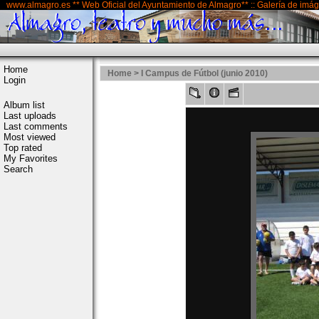
www.almagro.es ** Web Oficial del Ayuntamiento de Almagro** :: Galería de imá
Home
Home
>
I Campus de Fútbol (junio 2010)
Login
Album list
Last uploads
Last comments
Most viewed
Top rated
My Favorites
Search